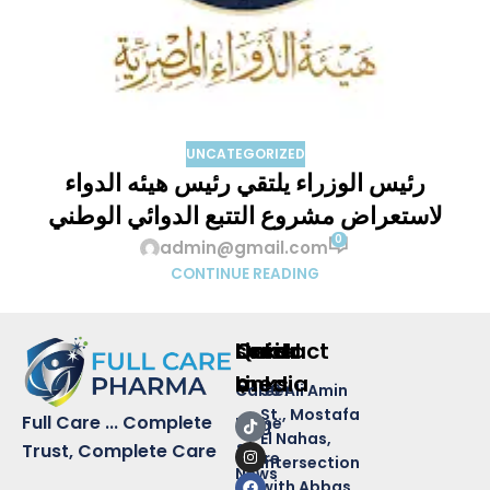
UNCATEGORIZED
رئيس الوزراء يلتقي رئيس هيئه الدواء
لاستعراض مشروع التتبع الدوائي الوطني
0
admin@gmail.com
CONTINUE READING
Quick
Links
Contact
social
Links
media
Career
50 Ali Amin
St., Mostafa
Full Care ... Complete
Home
Blog
El Nahas,
&
Trust, Complete Care
Store
intersection
News
with Abbas